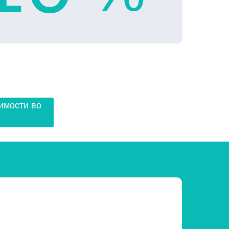
имости во
!