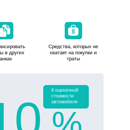
ансировать
Средства, которых не
ы в других
хватает на покупки и
анках
траты
К оценочной
10
стоимости
автомобиля
%