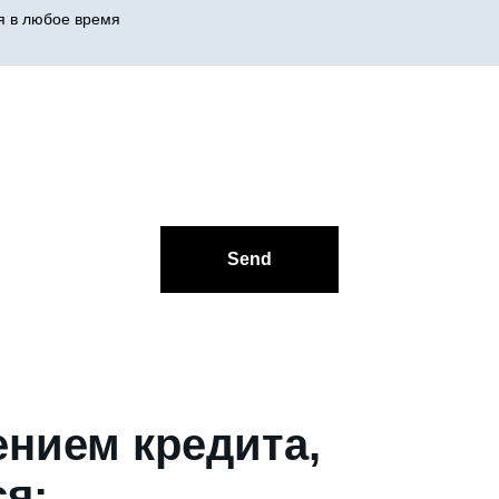
я в любое время
Send
нием кредита,
ся: