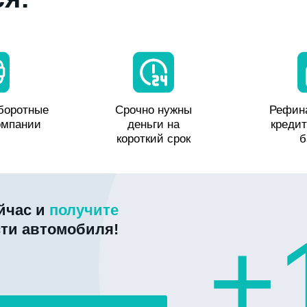
боротные
Срочно нужны
Рефин
омпании
деньги на
кредит
короткий срок
б
ейчас и
получите
+
сти автомобиля!