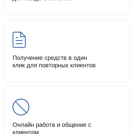
Выдаем займы под залог ПТС юридическим
лицам и индивидуальным
предпринимателям на любые цели
Без оценки бухгалтерского баланса
Автомобиль остается в бизнесе
Оценка по рыночной стоимости
Без справок и поручителей
Оставьте заявку и получите специальную
ставку для юридических лиц
Оставить заявку