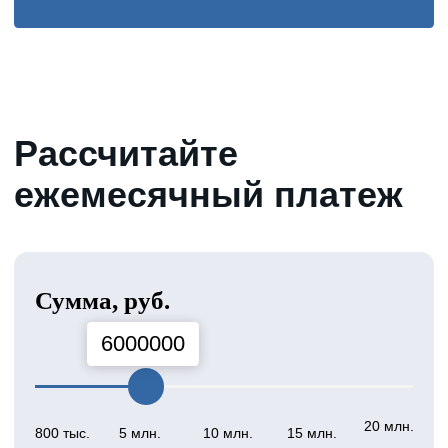
Поможем с
получением кредита,
если вам требуется:
Средства, которых не хватает на
покупки и траты
Погасить долги по текущим
кредитам
Пополнить оборотные
средства компании
Срочно нужны деньги на
короткий срок