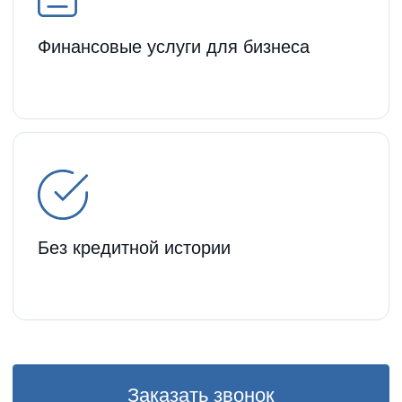
Срок, мес.
24
48 мес.
6 мес.
18 мес.
24 мес.
36 мес.
Ежемесячный платеж
483 333.3
руб.
*
Досрочное погашение или
реструктуризация в любое время
+7
Оставить заявку