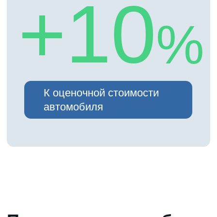
Этапы
оформления
займа
Подача заявки
Укажите ИНН компании.
Предварительное решение будет
готово уже через 15 минут.
Подача документов
Получение одобрения заявки и
параметров финансирования.