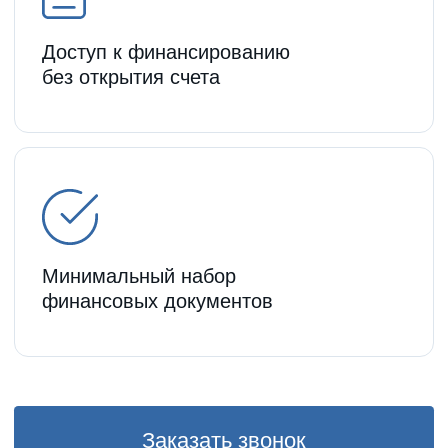
Срок, мес.
24
48 мес.
6 мес.
18 мес.
24 мес.
36 мес.
Ежемесячный платеж
483 333.3
руб.
*
Досрочное погашение или
реструктуризация в любое время
+7
Оставить заявку