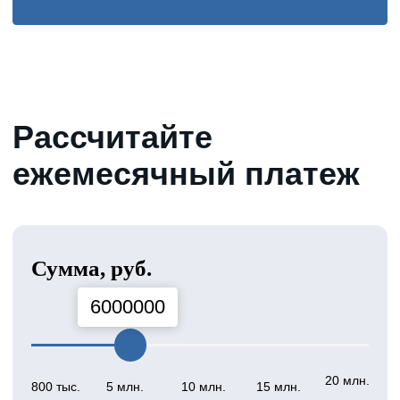
Поможем с
получением кредита,
если вам требуется:
Средства, которых не хватает на
покупки и траты
Погасить долги по текущим
кредитам
Пополнить оборотные
средства компании
Срочно нужны деньги на
короткий срок