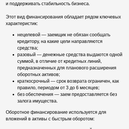
и поддерживать стабильность бизнеса.
Telegram
Этот вид финансирования обладает рядом ключевых
характеристик:
нецелевой — заемщик не обязан сообщать
кредитору, на какие цели направляются
Контакты
средства;
разовый — денежные средства выдаются одной
+7 (916) 222-06-17
суммой, в отличие от кредитных линий,
предназначенных для планового расширения
Адрес офисов:
оборотных активов;
краткосрочный — срок возврата ограничен, как
Москва, Дубининская улица, 71с6
Боровая ул. 7, с.42
правило, периодом от 3 до 6 месяцев;
Понедельник - воскресенье
Партнеры
с 10.00 - до 19.00
без обеспечения — заем предоставляется без
залога имущества.
Онлайн оформление
Калькулятор
Оборотное финансирование используется для
вложений в активы с быстрым оборотом: